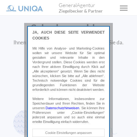
GeneralAgentur
Ziegelbecker & Partner
Schaden melden
JA, AUCH DIESE SEITE VERWENDET
COOKIES
Ihnen ist ein Schaden passiert? Wir sind für Sie da.
Mit Hilfe von Analyse- und Marketing-Cookies
wollen wir unsere Website für Sie optimal
gestalten und relevante Inhalte in den
Vordergrund stellen. Diese Cookies werden erst
nach Ihrer aktiven Einwilligung durch Klick auf
„Alle akzeptieren“ gesetzt. Wenn Sie dies nicht
wünschen, klicken Sie bitte auf „Alle ablehnen“.
Technisch notwendige Cookies sind für die
grundlegenden Funktionen der Website
erforderlich und können nicht deaktiviert werden.
Weitere Informationen, insbesondere zur
Speicherdauer und Ihren Rechten, finden Sie in
unseren
Datenschutzhinweisen
. Sie können Ihre
Präferenzen unter „Cookie-Einstellungen“
jederzeit anpassen und so auch eine einmal
erteilte Einwilligung einfach widerrufen.
Technische Cookies
Cookie Einstellungen anpassen